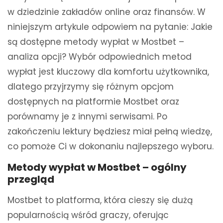
w dziedzinie zakładów online oraz finansów. W
niniejszym artykule odpowiem na pytanie: Jakie
są dostępne metody wypłat w Mostbet –
analiza opcji? Wybór odpowiednich metod
wypłat jest kluczowy dla komfortu użytkownika,
dlatego przyjrzymy się różnym opcjom
dostępnych na platformie Mostbet oraz
porównamy je z innymi serwisami. Po
zakończeniu lektury będziesz miał pełną wiedzę,
co pomoże Ci w dokonaniu najlepszego wyboru.
Metody wypłat w Mostbet – ogólny
przegląd
Mostbet to platforma, która cieszy się dużą
popularnością wśród graczy, oferując