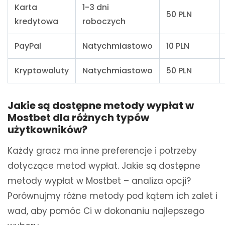
Karta
1-3 dni
50 PLN
kredytowa
roboczych
PayPal
Natychmiastowo
10 PLN
Kryptowaluty
Natychmiastowo
50 PLN
Jakie są dostępne metody wypłat w
Mostbet dla różnych typów
użytkowników?
Każdy gracz ma inne preferencje i potrzeby
dotyczące metod wypłat. Jakie są dostępne
metody wypłat w Mostbet – analiza opcji?
Porównujmy różne metody pod kątem ich zalet i
wad, aby pomóc Ci w dokonaniu najlepszego