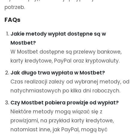
potrzeb.
FAQs
Jakie metody wypłat dostępne są w
Mostbet?
W Mostbet dostępne są przelewy bankowe,
karty kredytowe, PayPal oraz kryptowaluty.
Jak długo trwa wypłata w Mostbet?
Czas realizacji zależy od wybranej metody, od
natychmiastowych po kilka dni roboczych.
Czy Mostbet pobiera prowizje od wypłat?
Niektóre metody mogą wiązać się z
prowizjami, na przykład karty kredytowe,
natomiast inne, jak PayPal, mogą być