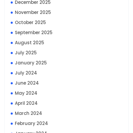
December 2025
November 2025
October 2025
September 2025
August 2025
July 2025
January 2025
July 2024
June 2024
May 2024
April 2024
March 2024
February 2024