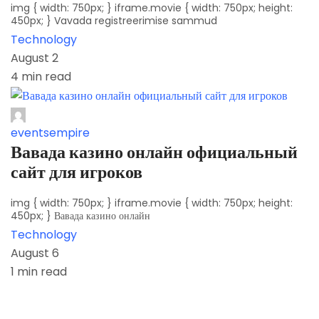
img { width: 750px; } iframe.movie { width: 750px; height:
450px; } Vavada registreerimise sammud
Technology
August 2
4 min read
eventsempire
Вавада казино онлайн официальный
сайт для игроков
img { width: 750px; } iframe.movie { width: 750px; height:
450px; } Вавада казино онлайн
Technology
August 6
1 min read