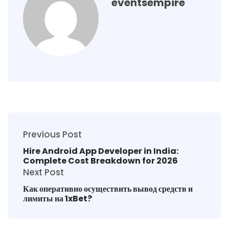
eventsempire
Previous Post
Hire Android App Developer in India:
Complete Cost Breakdown for 2026
Next Post
Как оперативно осуществить вывод средств и
лимиты на 1xBet?