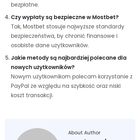
bezpłatne.
Czy wypłaty są bezpieczne w Mostbet?
Tak, Mostbet stosuje najwyższe standardy
bezpieczeństwa, by chronić finansowe i
osobiste dane użytkowników.
Jakie metody są najbardziej polecane dla
nowych użytkowników?
Nowym użytkownikom polecam korzystanie z
PayPal ze względu na szybkość oraz niski
koszt transakcji.
About Author