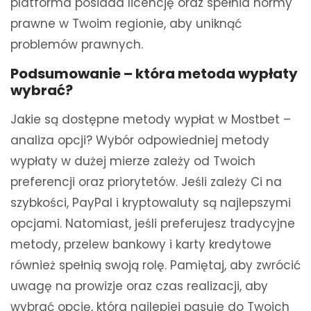
platforma posiada licencję oraz spełnia normy
prawne w Twoim regionie, aby uniknąć
problemów prawnych.
Podsumowanie – która metoda wypłaty
wybrać?
Jakie są dostępne metody wypłat w Mostbet –
analiza opcji? Wybór odpowiedniej metody
wypłaty w dużej mierze zależy od Twoich
preferencji oraz priorytetów. Jeśli zależy Ci na
szybkości, PayPal i kryptowaluty są najlepszymi
opcjami. Natomiast, jeśli preferujesz tradycyjne
metody, przelew bankowy i karty kredytowe
również spełnią swoją rolę. Pamiętaj, aby zwrócić
uwagę na prowizje oraz czas realizacji, aby
wybrać opcję, która najlepiej pasuje do Twoich