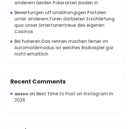
anderem beiden Pokerarten baden in
Bewertungen uff unabhangigen Portalen
unter anderem Foren darbieten Erschlie?ung
qua unser Untertanentreue des eigenen
Casinos
Bei hoheren Das rennen machen ferner im
Automatikmodus ist welches Risikospiel gar
nicht erhaltlich
Recent Comments
on
Best Time to Post on Instagram in
anseo
2026