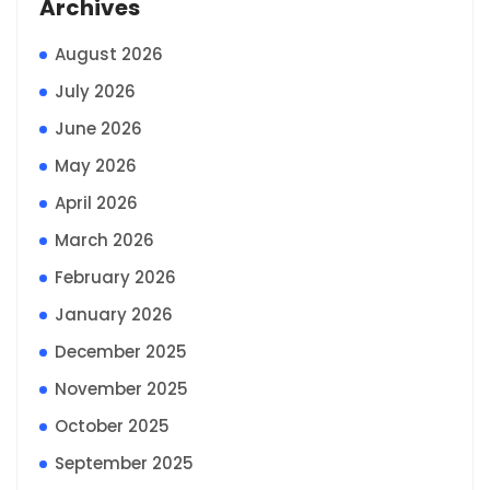
Archives
August 2026
July 2026
June 2026
May 2026
April 2026
March 2026
February 2026
January 2026
December 2025
November 2025
October 2025
September 2025