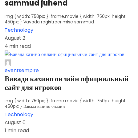
sammud juhend
img { width: 750px; } iframe.movie { width: 750px; height:
450px; } Vavada registreerimise sammud
Technology
August 2
4 min read
eventsempire
Вавада казино онлайн официальный
сайт для игроков
img { width: 750px; } iframe.movie { width: 750px; height:
450px; } Вавада казино онлайн
Technology
August 6
1 min read