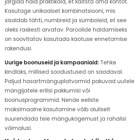
järgida häid praktikaid, et kaitsta oma kontot.
Kasutage unikaalset kombinatsiooni, mis
sisaldab tähti, numbreid ja sümboleid, et see
oleks raskesti arvatav. Paroolide haldamiseks
on soovitatav kasutada kaotuse ennetamise
rakendusi.
Uurige boonuseid ja kampaaniaid:
Tehke
kindlaks, millised soodustused on saadaval.
Paljud hasartmänguplatvormid pakuvad uutele
mängijatele erilisi pakkumisi või
boonusprogrammid. Nende eeliste
maksimaalne kasutamine võib oluliselt
suurendada teie mängukogemust ja rahalisi
võimalusi.