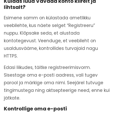
Kuidas luua Vavada konto kiirelt ja
lihtsalt?
Esimene samm on külastada ametlikku
veebilehte, kus näete selget “Registreeru”
nuppu. Klõpsake seda, et alustada
kontotegevust. Veenduge, et veebileht on
usaldusväärne, kontrollides turvajaid nagu
HTTPS.
Edasi liikudes, täitke registreerimisvorm.
Sisestage oma e-posti aadress, vali tugev
parool ja märkige oma nimi. Seejärel tutvuge
tingimustega ning aktsepteerige need, enne kui
jätkate.
Kontrollige oma e-posti