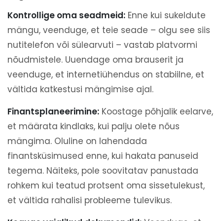
Kontrollige oma seadmeid:
Enne kui sukeldute
mängu, veenduge, et teie seade – olgu see siis
nutitelefon või sülearvuti – vastab platvormi
nõudmistele. Uuendage oma brauserit ja
veenduge, et internetiühendus on stabiilne, et
vältida katkestusi mängimise ajal.
Finantsplaneerimine:
Koostage põhjalik eelarve,
et määrata kindlaks, kui palju olete nõus
mängima. Oluline on lahendada
finantsküsimused enne, kui hakata panuseid
tegema. Näiteks, pole soovitatav panustada
rohkem kui teatud protsent oma sissetulekust,
et vältida rahalisi probleeme tulevikus.