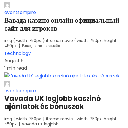
eventsempire
Вавада казино онлайн официальный
сайт для игроков
img { width: 750px; } iframe.movie { width: 750px; height:
450px; } Вавада казино онлайн
Technology
August 6
1 min read
eventsempire
Vavada UK legjobb kaszinó
ajánlatok és bónuszok
img { width: 750px; } iframe.movie { width: 750px; height:
450px; } Vavada UK legjobb