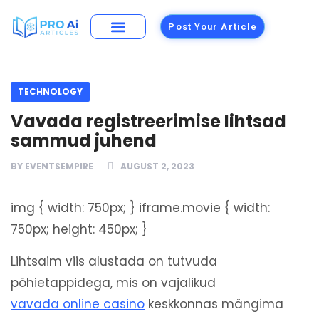
Post Your Article
Building Materials
Foods and Restaurants
TECHNOLOGY
Vavada registreerimise lihtsad
sammud juhend
BY
EVENTSEMPIRE
AUGUST 2, 2023
img { width: 750px; } iframe.movie { width:
750px; height: 450px; }
Lihtsaim viis alustada on tutvuda
põhietappidega, mis on vajalikud
vavada online casino
keskkonnas mängima