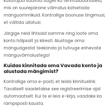
kasutajad saavad sageli ka tervitusboonuseid,
mis on suurepärane võimalus katsetada
mänguommikuid. Kontrollige boonuse tingimusi,
et vältida üllatusi.
Järgige neid lihtsaid samme ning loote oma
konto hõlpsalt ja kiiresti. Alustage oma
mänguägedat teekonda ja tutvuge erinevate
mänguvõimalustega!
Kuidas kinnitada oma Vavada konto ja
alustada mängimist?
Kontrollige oma e-posti, et leida kinnituslink.
Tavaliselt saadetakse see registreerimise ajal
automaatselt. Kui te ei leia e-kirja, vaadake ka
rämpsposti kausta.