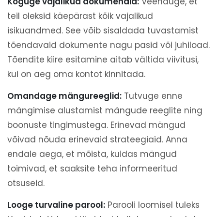
Koguge vajalikud dokumendid:
Veenduge, et
teil oleksid käepärast kõik vajalikud
isikuandmed. See võib sisaldada tuvastamist
tõendavaid dokumente nagu pasid või juhiload.
Tõendite kiire esitamine aitab vältida viivitusi,
kui on aeg oma kontot kinnitada.
Omandage mängureeglid:
Tutvuge enne
mängimise alustamist mängude reeglite ning
boonuste tingimustega. Erinevad mängud
võivad nõuda erinevaid strateegiaid. Anna
endale aega, et mõista, kuidas mängud
toimivad, et saaksite teha informeeritud
otsuseid.
Looge turvaline parool:
Parooli loomisel tuleks