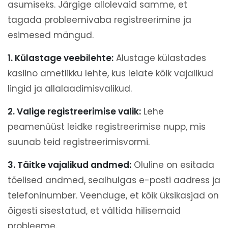
asumiseks. Järgige allolevaid samme, et
tagada probleemivaba registreerimine ja
esimesed mängud.
1. Külastage veebilehte:
Alustage külastades
kasiino ametlikku lehte, kus leiate kõik vajalikud
lingid ja allalaadimisvalikud.
2. Valige registreerimise valik:
Lehe
peamenüüst leidke registreerimise nupp, mis
suunab teid registreerimisvormi.
3. Täitke vajalikud andmed:
Oluline on esitada
tõelised andmed, sealhulgas e-posti aadress ja
telefoninumber. Veenduge, et kõik üksikasjad on
õigesti sisestatud, et vältida hilisemaid
probleeme.