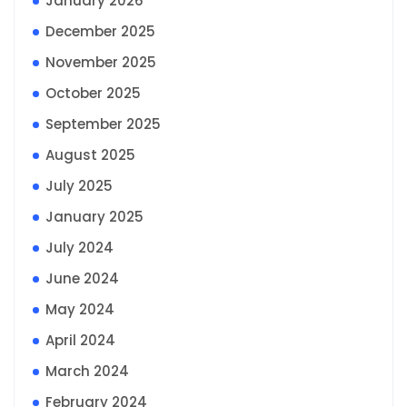
January 2026
December 2025
November 2025
October 2025
September 2025
August 2025
July 2025
January 2025
July 2024
June 2024
May 2024
April 2024
March 2024
February 2024