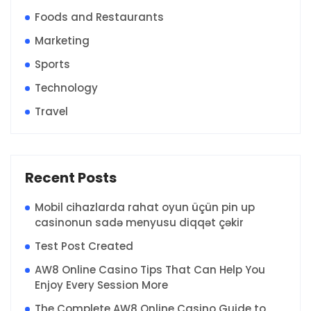
Foods and Restaurants
Marketing
Sports
Technology
Travel
Recent Posts
Mobil cihazlarda rahat oyun üçün pin up
casinonun sadə menyusu diqqət çəkir
Test Post Created
AW8 Online Casino Tips That Can Help You
Enjoy Every Session More
The Complete AW8 Online Casino Guide to