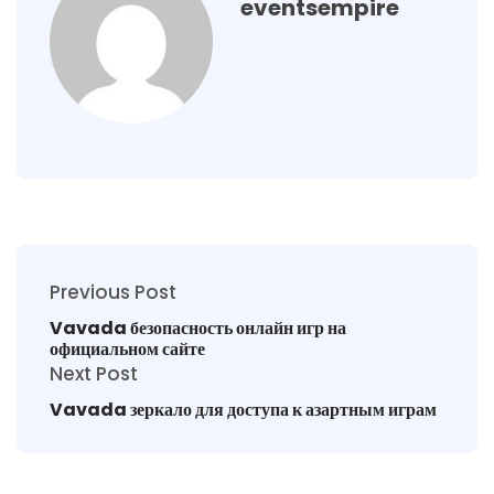
eventsempire
Previous Post
Vavada безопасность онлайн игр на
официальном сайте
Next Post
Vavada зеркало для доступа к азартным играм