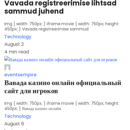
Vavada registreerimise lihtsad
sammud juhend
img { width: 750px; } iframe.movie { width: 750px; height:
450px; } Vavada registreerimise sammud
Technology
August 2
4 min read
eventsempire
Вавада казино онлайн официальный
сайт для игроков
img { width: 750px; } iframe.movie { width: 750px; height:
450px; } Вавада казино онлайн
Technology
August 6