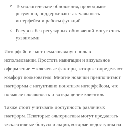
Технологические обновления, проводимые
регулярно, поддерживают актуальность
интерфейса и работы функций.
Ресурсы без регулярных обновлений могут стать
уязвимыми.
Интерфейс играет немаловажную роль в
использовании. Простота навигации и визуальное
оформление – ключевые факторы, которые определяют
комфорт пользователя. Многие новички предпочитают
платформы с интуитивно понятным интерфейсом, что
повышает лояльность и возвращение клиентов.
Также стоит учитывать доступность различных
платформ. Некоторые альтернативы могут предлагать
эксклюзивные бонусы и акции, которые недоступны на