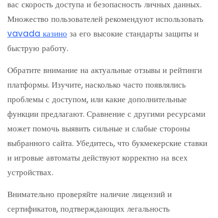
вас скорость доступа и безопасность личных данных.
Множество пользователей рекомендуют использовать
vavada казино
за его высокие стандарты защиты и
быструю работу.
Обратите внимание на актуальные отзывы и рейтинги
платформы. Изучите, насколько часто появлялись
проблемы с доступом, или какие дополнительные
функции предлагают. Сравнение с другими ресурсами
может помочь выявить сильные и слабые стороны
выбранного сайта. Убедитесь, что букмекерские ставки
и игровые автоматы действуют корректно на всех
устройствах.
Внимательно проверяйте наличие лицензий и
сертификатов, подтверждающих легальность