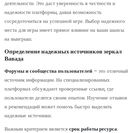
деятельности. Это даст уверенность в честности и
надежности платформы, давая возможность
сосредоточиться на успешной игре. Выбор надежного
места для игры имеет прямое влияние на ваши шансы
на выигрыш.
Определение надежных источников зеркал
Вавада
Форумы и сообщества пользователей
– это отличный
источник информации. На специализированных
платформах обсуждают проверенные ссылки, где
пользователи делятся своим опытом. Изучение отзывов
и рекомендаций может помочь быстро выделить
надежные источники.
Важным критерием является
срок работы ресурса
.