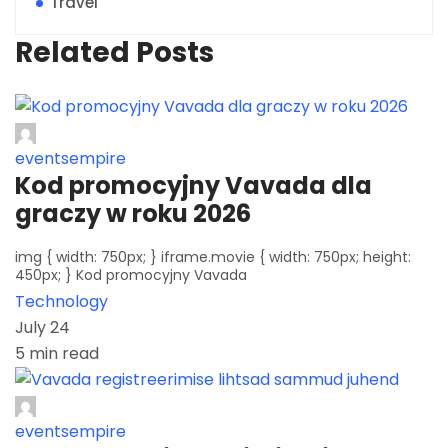
Travel
Related Posts
eventsempire
Kod promocyjny Vavada dla
graczy w roku 2026
img { width: 750px; } iframe.movie { width: 750px; height:
450px; } Kod promocyjny Vavada
Technology
July 24
5 min read
eventsempire