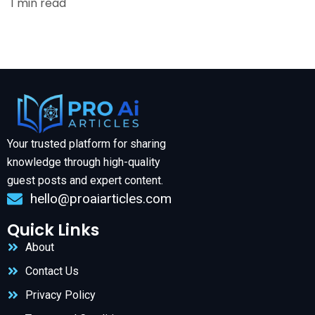
1 min read
Your trusted platform for sharing
knowledge through high-quality
guest posts and expert content.
hello@proaiarticles.com
Quick Links
About
Contact Us
Privacy Policy