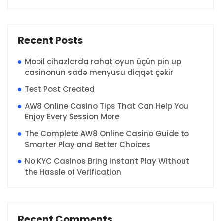
Recent Posts
Mobil cihazlarda rahat oyun üçün pin up
casinonun sadə menyusu diqqət çəkir
Test Post Created
AW8 Online Casino Tips That Can Help You
Enjoy Every Session More
The Complete AW8 Online Casino Guide to
Smarter Play and Better Choices
No KYC Casinos Bring Instant Play Without
the Hassle of Verification
Recent Comments