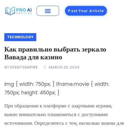
Post Your Article
Building Materials
Foods and Restaurants
TECHNOLOGY
Как правильно выбрать зеркало
Вавада для казино
BY
EVENTSEMPIRE
MARCH 26, 2024
img { width: 750px; } iframe.movie { width:
750px; height: 450px; }
При обращении к платформе с азартными играми,
важно внимательно ознакомиться с доступными
источниками. Определитесь с тем, насколько важны для