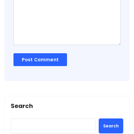
Search
Search