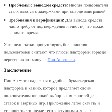
Проблемы с выводом средств:
Иногда пользователи
сталкиваются с задержками при выводе выигрышей.
Требования к верификации:
Для вывода средств
часто требуют подтверждения личности, что может
занимать время.
Хотя недостатки присутствуют, большинство
пользователей считают, что плюсы платформы гораздо
перевешивают минусы
Пин Ап ставки
.
Заключение
Пин Ап – это надежная и удобная букмекерская
платформа и казино, которое предлагает своим
пользователям широкий выбор возможностей для
ставок и азартных игр. Приложение легко скачать и
установить, что делает его доступным для всех