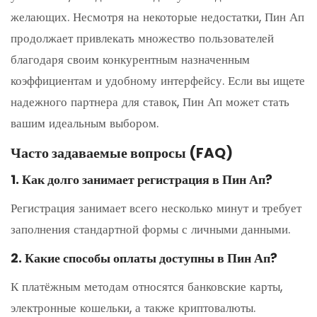
желающих. Несмотря на некоторые недостатки, Пин Ап
продолжает привлекать множество пользователей
благодаря своим конкурентным назначенным
коэффициентам и удобному интерфейсу. Если вы ищете
надежного партнера для ставок, Пин Ап может стать
вашим идеальным выбором.
Часто задаваемые вопросы (FAQ)
1. Как долго занимает регистрация в Пин Ап?
Регистрация занимает всего несколько минут и требует
заполнения стандартной формы с личными данными.
2. Какие способы оплаты доступны в Пин Ап?
К платёжным методам относятся банковские карты,
электронные кошельки, а также криптовалюты.