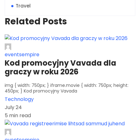
Travel
Related Posts
eventsempire
Kod promocyjny Vavada dla
graczy w roku 2026
img { width: 750px; } iframe.movie { width: 750px; height:
450px; } Kod promocyjny Vavada
Technology
July 24
5 min read
eventsempire