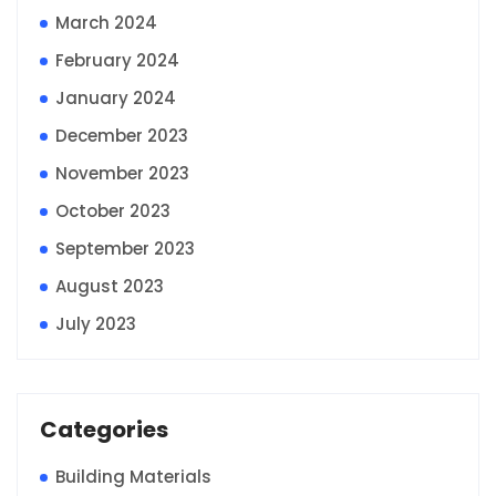
March 2024
February 2024
January 2024
December 2023
November 2023
October 2023
September 2023
August 2023
July 2023
Categories
Building Materials