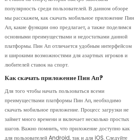
популярность среди пользователей. В данном обзоре
мы расскажем, как скачать мобильное приложение Пин
Ап, какие функции оно предлагает, а также поделимся
основными преимуществами и недостатками данной
платформы. Пин Ап отличается удобным интерфейсом
и широкими возможностями для азартных игроков и
любителей ставок на спорт.
Как скачать приложение Пин Ап?
Для того чтобы начать пользоваться всеми
преимуществами платформы Пин Ап, необходимо
скачать мобильное приложение. Процесс загрузки не
займет много времени и включает несколько простых
шагов. Важно помнить, что приложение доступно как
для пользователей Android, так и для iOS. Следуйте