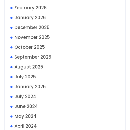
February 2026
January 2026
December 2025
November 2025
October 2025
September 2025
August 2025
July 2025
January 2025
July 2024
June 2024
May 2024
April 2024