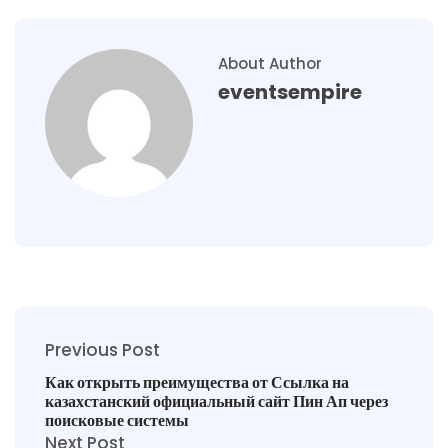
About Author
eventsempire
Previous Post
Как открыть преимущества от Ссылка на
казахстанский официальный сайт Пин Ап через
поисковые системы
Next Post