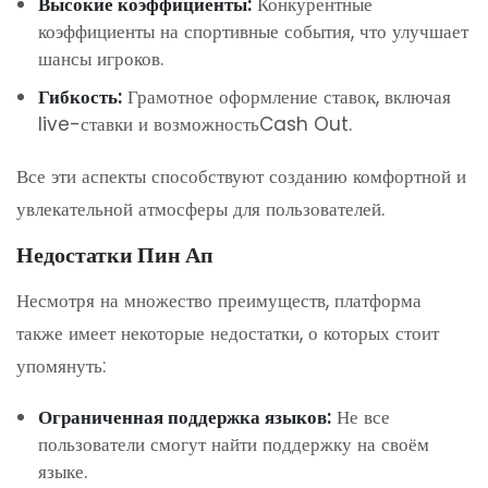
Высокие коэффициенты:
Конкурентные
коэффициенты на спортивные события, что улучшает
шансы игроков.
Гибкость:
Грамотное оформление ставок, включая
live-ставки и возможностьCash Out.
Все эти аспекты способствуют созданию комфортной и
увлекательной атмосферы для пользователей.
Недостатки Пин Ап
Несмотря на множество преимуществ, платформа
также имеет некоторые недостатки, о которых стоит
упомянуть:
Ограниченная поддержка языков:
Не все
пользователи смогут найти поддержку на своём
языке.