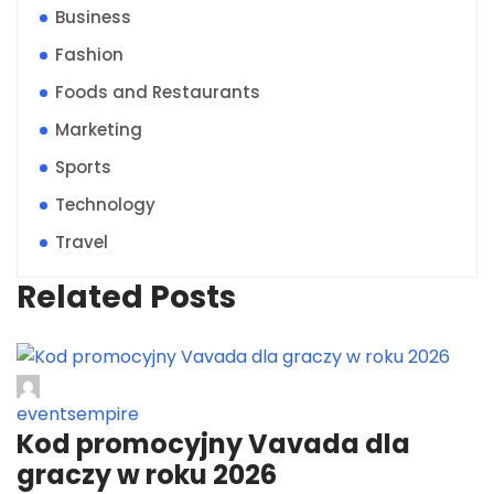
Business
Fashion
Foods and Restaurants
Marketing
Sports
Technology
Travel
Related Posts
eventsempire
Kod promocyjny Vavada dla
graczy w roku 2026