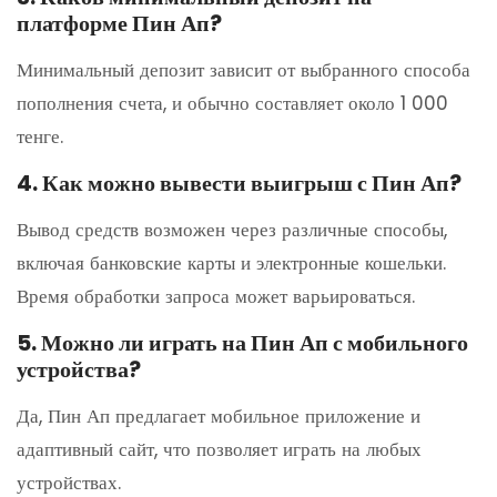
платформе Пин Ап?
Минимальный депозит зависит от выбранного способа
пополнения счета, и обычно составляет около 1 000
тенге.
4. Как можно вывести выигрыш с Пин Ап?
Вывод средств возможен через различные способы,
включая банковские карты и электронные кошельки.
Время обработки запроса может варьироваться.
5. Можно ли играть на Пин Ап с мобильного
устройства?
Да, Пин Ап предлагает мобильное приложение и
адаптивный сайт, что позволяет играть на любых
устройствах.