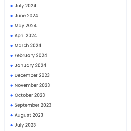
July 2024
June 2024
May 2024
April 2024
March 2024
February 2024
January 2024
December 2023
November 2023
October 2023
September 2023
August 2023
July 2023