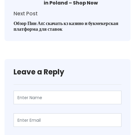
in Poland – Shop Now
Next Post
Обзор Пин Ап: скачать кз казино и букмекерская
платформа для ставок
Leave a Reply