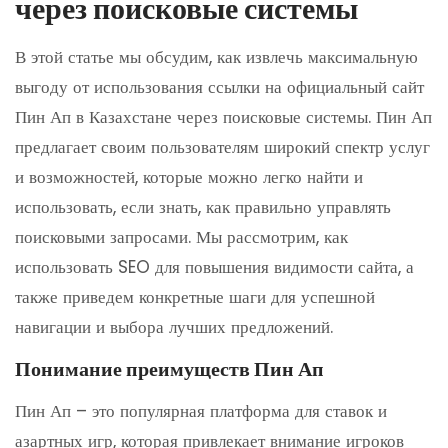
через поисковые системы
В этой статье мы обсудим, как извлечь максимальную
выгоду от использования ссылки на официальный сайт
Пин Ап в Казахстане через поисковые системы. Пин Ап
предлагает своим пользователям широкий спектр услуг
и возможностей, которые можно легко найти и
использовать, если знать, как правильно управлять
поисковыми запросами. Мы рассмотрим, как
использовать SEO для повышения видимости сайта, а
также приведем конкретные шаги для успешной
навигации и выбора лучших предложений.
Понимание преимуществ Пин Ап
Пин Ап – это популярная платформа для ставок и
азартных игр, которая привлекает внимание игроков