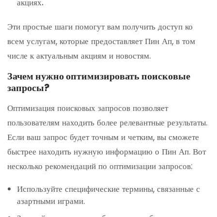
акциях.
Эти простые шаги помогут вам получить доступ ко
всем услугам, которые предоставляет Пин Ап, в том
числе к актуальным акциям и новостям.
Зачем нужно оптимизировать поисковые
запросы?
Оптимизация поисковых запросов позволяет
пользователям находить более релевантные результаты.
Если ваш запрос будет точным и четким, вы сможете
быстрее находить нужную информацию о Пин Ап. Вот
несколько рекомендаций по оптимизации запросов:
Используйте специфические термины, связанные с
азартными играми.