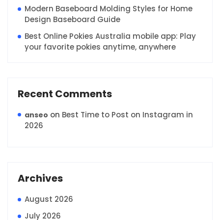
Modern Baseboard Molding Styles for Home
Design Baseboard Guide
Best Online Pokies Australia mobile app: Play
your favorite pokies anytime, anywhere
Recent Comments
on
Best Time to Post on Instagram in
anseo
2026
Archives
August 2026
July 2026